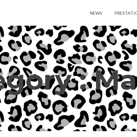
NEWS
PRESTATI
egory :
Ma