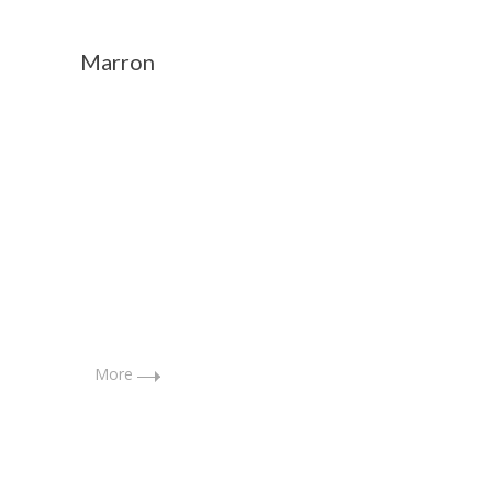
8
février
Marron
2016
admin
More