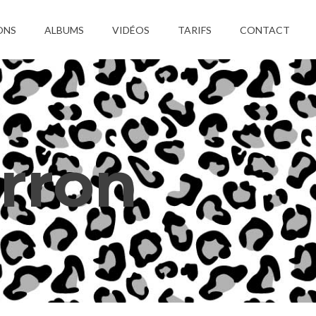
ONS
ALBUMS
VIDÉOS
TARIFS
CONTACT
rron